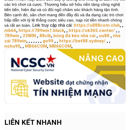
các trò chơi cá cược. Thương hiệu sở hữu nền tảng công nghệ
tiến tiến, hiện đại và có đội ngũ chăm sóc khách hàng tận tình.
Bên cạnh đó, sân chơi mang đến đầy đủ và đa dạng các trò chơi
hấp dẫn với tỷ lệ thắng cược siêu cao, nạp rút tiền nhanh chóng
.
Link truy cập nhà cái:
https://u888com.club
, ,
và rất an toàn
mb66
,
https://789win1.black
, ,
https://ok365.center/
, ,
789win
,
23WIN
,
88clb
,
bóng đá kèo nhà cái
,
uu88
,
nhà
cái 789win
, , , , , , ,
go99
, ,
https://bet88.sydney/
, ,
nohu90
,
,
MB66COM
,
MB66COM
,
LIÊN KẾT NHANH