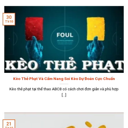
30
Th10
Kèo Thẻ Phạt Và Cẩm Nang Soi Kèo Dự Đoán Cực Chuẩn
Kèo thẻ phạt tại thể thao ABC8 có cách chơi đơn giản và phù hợp
[...]
21