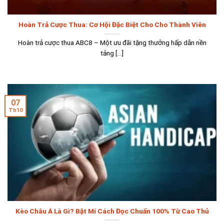
Hoàn Trả Cược Thua: Cơ Hội Đặc Biệt Cho Cho Thành Viên
Hoàn trả cược thua ABC8 – Một ưu đãi tặng thưởng hấp dẫn nền
tảng [...]
07
Th10
Kèo Châu Á Là Gì? Bật Mí Cách Đọc Chuẩn 100% Từ Cao Thủ