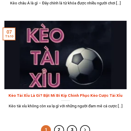
Kèo châu Á là gì – Đây chính là từ khóa được nhiều người chơi [...]
07
Th10
Kèo Tài Xỉu Là Gì? Bật Mí Bí Kíp Chinh Phục Kèo Cược Tài Xỉu
Kèo tài xỉu không còn xa lạ gì với những người đam mê cá cược [...]
1
2
3