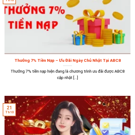
Th10
Thưởng 7% Tiền Nạp – Ưu Đãi Ngày Chủ Nhật Tại ABC8
Thưởng 7% tiền nạp hiện đang là chương trình ưu đãi được ABC8
cập nhật [...]
21
Th10