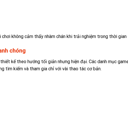
 chơi không cảm thấy nhàm chán khi trải nghiệm trong thời gian 
hanh chóng
 thiết kế theo hướng tối giản nhưng hiện đại. Các danh mục gam
g tìm kiếm và tham gia chỉ với vài thao tác cơ bản.