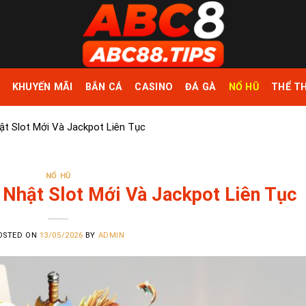
KHUYẾN MÃI
BẮN CÁ
CASINO
ĐÁ GÀ
NỔ HŨ
THỂ T
t Slot Mới Và Jackpot Liên Tục
NỔ HŨ
Nhật Slot Mới Và Jackpot Liên Tục
OSTED ON
13/05/2026
BY
ADMIN