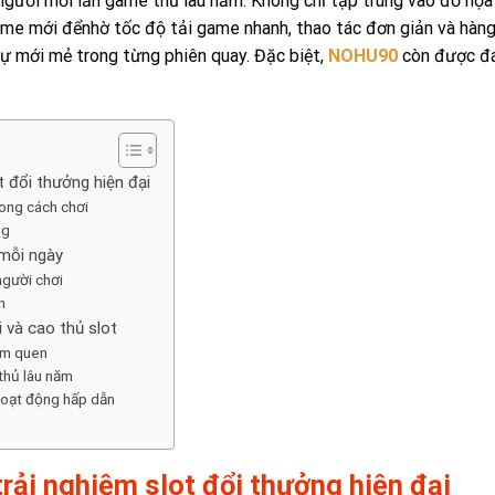
người mới lẫn game thủ lâu năm. Không chỉ tập trung vào đồ họa
ame mới đểnhờ tốc độ tải game nhanh, thao tác đơn giản và hàn
 sự mới mẻ trong từng phiên quay. Đặc biệt,
NOHU90
còn được đ
 đổi thưởng hiện đại
ong cách chơi
ng
 mỗi ngày
người chơi
n
và cao thủ slot
àm quen
thủ lâu năm
hoạt động hấp dẫn
ải nghiệm slot đổi thưởng hiện đại