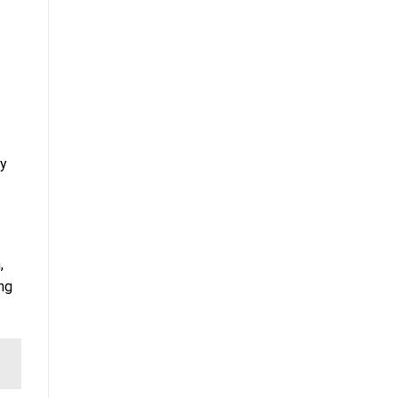
ây
,
ng