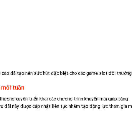
g cao đã tạo nên sức hút đặc biệt cho các game slot đổi thưởng
 mỗi tuần
hường xuyên triển khai các chương trình khuyến mãi giúp tăng
g ưu đãi này được cập nhật liên tục nhằm tạo động lực tham gia m