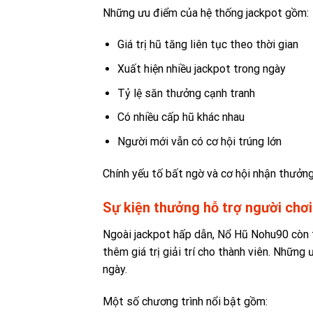
Những ưu điểm của hệ thống jackpot gồm:
Giá trị hũ tăng liên tục theo thời gian
Xuất hiện nhiều jackpot trong ngày
Tỷ lệ săn thưởng cạnh tranh
Có nhiều cấp hũ khác nhau
Người mới vẫn có cơ hội trúng lớn
Chính yếu tố bất ngờ và cơ hội nhận thưởn
Sự kiện thưởng hỗ trợ người chơi
Ngoài jackpot hấp dẫn, Nổ Hũ Nohu90 còn t
thêm giá trị giải trí cho thành viên. Nhữn
ngày.
Một số chương trình nổi bật gồm: