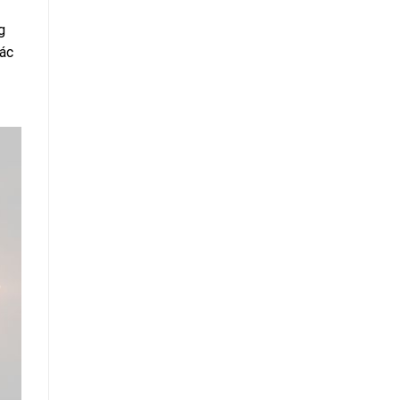
g
hác