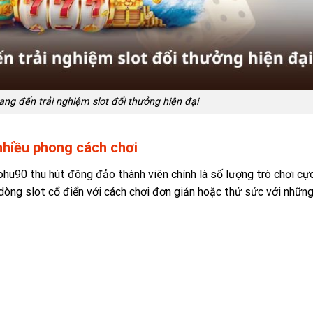
g đến trải nghiệm slot đổi thưởng hiện đại
nhiều phong cách chơi
u90 thu hút đông đảo thành viên chính là số lượng trò chơi cự
dòng slot cổ điển với cách chơi đơn giản hoặc thử sức với nhữn