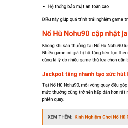
Hệ thống bảo mật an toàn cao
Điều này giúp quá trình trải nghiệm game t
Nổ Hũ Nohu90 cập nhật ja
Không khí săn thưởng tại Nổ Hũ Nohu90 lu
Nhiều game có giá trị hũ tăng liên tục the
cũng là lý do nhiều game thủ lựa chọn gắn b
Jackpot tăng nhanh tạo sức hút 
Tại Nổ Hũ Nohu90, mỗi vòng quay đều góp p
mức thưởng cũng trở nên hấp dẫn hơn rất n
phiên quay.
XEM THÊM:
Kinh Nghiệm Chơi Nổ Hũ R