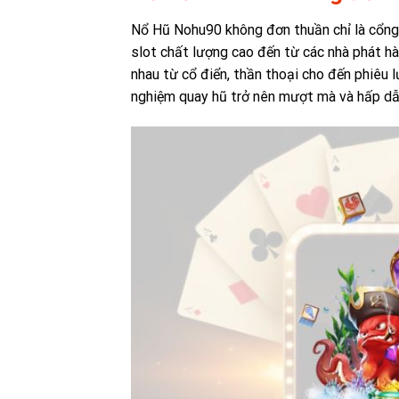
Nổ Hũ Nohu90 không đơn thuần chỉ là cổng
slot chất lượng cao đến từ các nhà phát hà
nhau từ cổ điển, thần thoại cho đến phiêu l
nghiệm quay hũ trở nên mượt mà và hấp dẫn