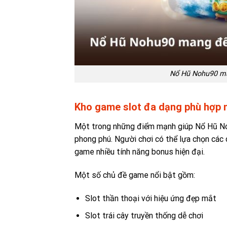
Nổ Hũ Nohu90 man
Kho game slot đa dạng phù hợp 
Một trong những điểm mạnh giúp Nổ Hũ Noh
phong phú. Người chơi có thể lựa chọn các 
game nhiều tính năng bonus hiện đại.
Một số chủ đề game nổi bật gồm:
Slot thần thoại với hiệu ứng đẹp mắt
Slot trái cây truyền thống dễ chơi