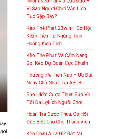
Nhóm Kéo Tài Xỉu Lừa Đảo –
Vì Sao Người Chơi Vẫn Liên
Tục Sập Bẫy?
Kèo Thẻ Phạt 23win – Cơ Hội
Kiếm Tiền Từ Những Tình
Huống Kịch Tính
Kèo Thẻ Phạt Và Cẩm Nang
Soi Kèo Dự Đoán Cực Chuẩn
Thưởng 7% Tiền Nạp – Ưu Đãi
Ngày Chủ Nhật Tại ABC8
Bảo Hiểm Cược Thua: Bảo Vệ
Tối Đa Lợi Ích Người Chơi
Hoàn Trả Cược Thua: Cơ Hội
Đặc Biệt Cho Cho Thành Viên
uay
chơi
Kèo Châu Á Là Gì? Bật Mí