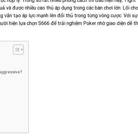
c hợp lý. Trong số rất nhiều phong cách thi đấu hiện nay, Tight
ả và được nhiều cao thủ áp dụng trong các bàn chơi lớn. Lối chơ
ng vẫn tạo áp lực mạnh lên đối thủ trong từng vòng cược. Với sự
người hiện lựa chọn S666 để trải nghiệm Poker nhờ giao diện dễ t
Aggressive?