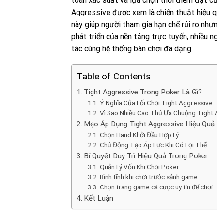
toán xác suất và lựa chọn thời điểm đặt cượ
Aggressive được xem là chiến thuật hiệu qu
này giúp người tham gia hạn chế rủi ro như
phát triển của nền tảng trực tuyến, nhiều 
tác cùng hệ thống bàn chơi đa dạng.
Table of Contents
Tight Aggressive Trong Poker Là Gì?
Ý Nghĩa Của Lối Chơi Tight Aggressive
Vì Sao Nhiều Cao Thủ Ưa Chuộng Tight 
Mẹo Áp Dụng Tight Aggressive Hiệu Quả
Chọn Hand Khởi Đầu Hợp Lý
Chủ Động Tạo Áp Lực Khi Có Lợi Thế
Bí Quyết Duy Trì Hiệu Quả Trong Poker
Quản Lý Vốn Khi Chơi Poker
Bình tĩnh khi chơi trước sảnh game
Chọn trang game cá cược uy tín để chơi
Kết Luận