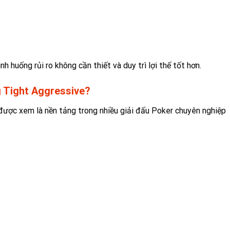
h huống rủi ro không cần thiết và duy trì lợi thế tốt hơn.
 Tight Aggressive?
được xem là nền tảng trong nhiều giải đấu Poker chuyên nghiệp