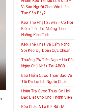
Nhóm Kéo Tài Xỉu Lừa Đảo –
Vì Sao Người Chơi Vẫn Liên
Tục Sập Bẫy?
Kèo Thẻ Phạt 23win – Cơ Hội
Kiếm Tiền Từ Những Tình
Huống Kịch Tính
Kèo Thẻ Phạt Và Cẩm Nang
Soi Kèo Dự Đoán Cực Chuẩn
Thưởng 7% Tiền Nạp – Ưu Đãi
Ngày Chủ Nhật Tại ABC8
Bảo Hiểm Cược Thua: Bảo Vệ
Tối Đa Lợi Ích Người Chơi
Hoàn Trả Cược Thua: Cơ Hội
Đặc Biệt Cho Cho Thành Viên
h
Kèo Châu Á Là Gì? Bật Mí