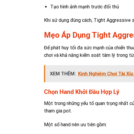
Tạo hình ảnh mạnh trước đối thủ
Khi sử dụng đúng cách, Tight Aggressive sẽ 
Mẹo Áp Dụng Tight Aggre
Để phát huy tối đa sức mạnh của chiến thuậ
chơi và khả năng kiểm soát tâm lý trong từ
XEM THÊM:
Kinh Nghiệm Chơi Tài Xỉu
Chọn Hand Khởi Đầu Hợp Lý
Một trong những yếu tố quan trọng nhất củ
tham gia pot.
Một số hand nên ưu tiên gồm: