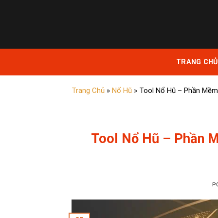
Skip
to
content
TRANG CHỦ
Trang Chủ
»
Nổ Hũ
»
Tool Nổ Hũ – Phần Mềm
Tool Nổ Hũ – Phần 
P