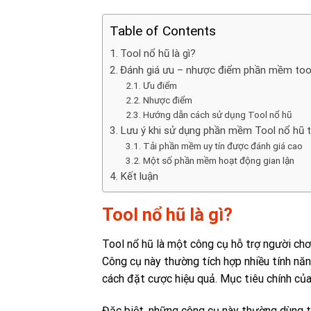
Table of Contents
Tool nổ hũ là gì?
Đánh giá ưu – nhược điểm phần mềm too
Ưu điểm
Nhược điểm
Hướng dẫn cách sử dụng Tool nổ hũ
Lưu ý khi sử dụng phần mềm Tool nổ hũ
Tải phần mềm uy tín được đánh giá cao
Một số phần mềm hoạt động gian lận
Kết luận
Tool nổ hũ là gì?
Tool nổ hũ là một công cụ hỗ trợ người chơi
Công cụ này thường tích hợp nhiều tính năn
cách đặt cược hiệu quả. Mục tiêu chính của 
Đặc biệt, những công cụ này thường dùng t