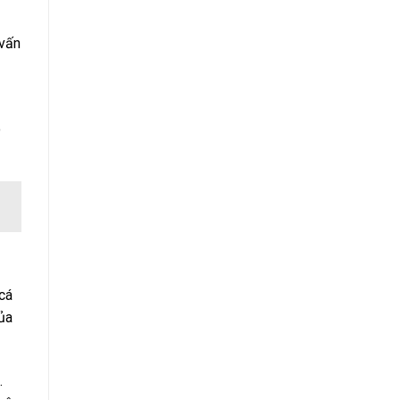
 vấn
ó
cá
của
.