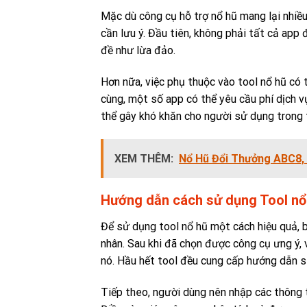
Mặc dù công cụ hỗ trợ nổ hũ mang lại nhiề
cần lưu ý. Đầu tiên, không phải tất cả ap
đề như lừa đảo.
Hơn nữa, việc phụ thuộc vào tool nổ hũ có 
cùng, một số app có thể yêu cầu phí dịch v
thể gây khó khăn cho người sử dụng trong 
XEM THÊM:
Nổ Hũ Đổi Thưởng ABC8,
Hướng dẫn cách sử dụng Tool n
Để sử dụng tool nổ hũ một cách hiệu quả, 
nhân. Sau khi đã chọn được công cụ ưng ý, v
nó. Hầu hết tool đều cung cấp hướng dẫn sử
Tiếp theo, người dùng nên nhập các thông ti