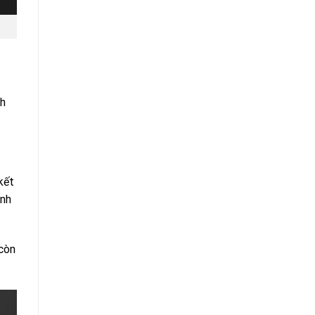
nh
kết
ịnh
 còn