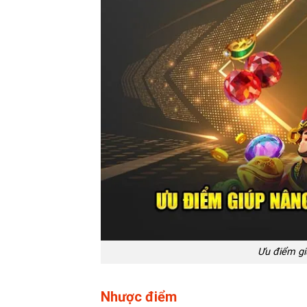
Ưu điểm gi
Nhược điểm