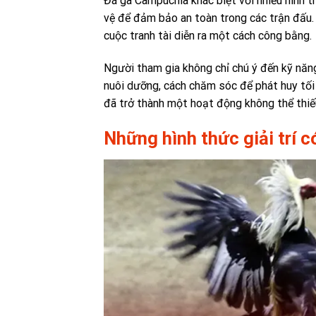
Đá gà Campuchia khác biệt với nhiều hình t
vệ để đảm bảo an toàn trong các trận đấu. 
cuộc tranh tài diễn ra một cách công bằng.
Người tham gia không chỉ chú ý đến kỹ năn
nuôi dưỡng, cách chăm sóc để phát huy tối 
đã trở thành một hoạt động không thể thiế
Những hình thức giải trí 