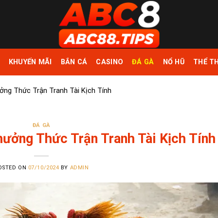
KHUYẾN MÃI
BẮN CÁ
CASINO
ĐÁ GÀ
NỔ HŨ
THỂ T
ng Thức Trận Tranh Tài Kịch Tính
ĐÁ GÀ
ưởng Thức Trận Tranh Tài Kịch Tính
OSTED ON
07/10/2024
BY
ADMIN