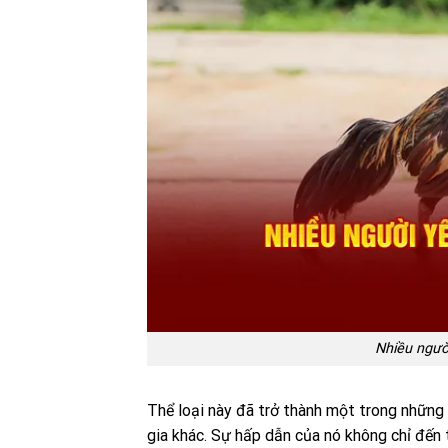
Nhiều người
Thể loại này đã trở thành một trong những 
gia khác. Sự hấp dẫn của nó không chỉ đến 