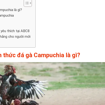
ampuchia là gì?
Campuchia
 yêu thích tại ABC8
thắng cho người mới
nh thức đá gà Campuchia là gì?