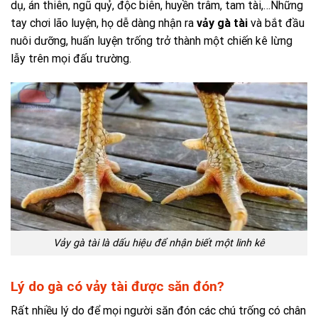
dụ, án thiên, ngũ quỷ, độc biên, huyền trâm, tam tài,…Những
tay chơi lão luyện, họ dễ dàng nhận ra
vảy gà tài
và bắt đầu
nuôi dưỡng, huấn luyện trống trở thành một chiến kê lừng
lẫy trên mọi đấu trường.
Vảy gà tài là dấu hiệu để nhận biết một linh kê
Lý do gà có vảy tài được săn đón?
Rất nhiều lý do để mọi người săn đón các chú trống có chân