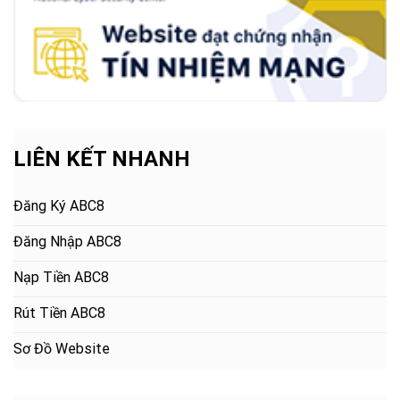
LIÊN KẾT NHANH
Đăng Ký ABC8
Đăng Nhập ABC8
Nạp Tiền ABC8
Rút Tiền ABC8
Sơ Đồ Website