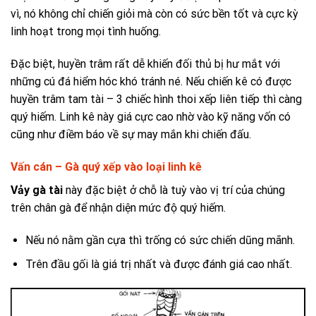
vì, nó không chỉ chiến giỏi mà còn có sức bền tốt và cực kỳ
linh hoạt trong mọi tình huống.
Đặc biệt, huyền trâm rất dễ khiến đối thủ bị hư mắt với
những cú đá hiểm hóc khó tránh né. Nếu chiến kê có được
huyền trâm tam tài – 3 chiếc hình thoi xếp liên tiếp thì càng
quý hiếm. Linh kê này giá cực cao nhờ vào kỹ năng vốn có
cũng như điềm báo về sự may mắn khi chiến đấu.
Vấn cán – Gà quý xếp vào loại linh kê
Vảy gà tài
này đặc biệt ở chỗ là tuỳ vào vị trí của chúng
trên chân gà để nhận diện mức độ quý hiếm.
Nếu nó nằm gần cựa thì trống có sức chiến dũng mãnh.
Trên đầu gối là giá trị nhất và được đánh giá cao nhất.