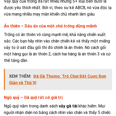
Vảy quý của trống đá rất nhiều nhưng 5+ loại bên dưới là
được yêu thích nhất. Bởi vì, theo sư kê ABC8, nó vừa độc lạ
vừa mang nhiều may mắn khiến chủ nhanh làm giàu.
Án thiên – Dấu ấn của một chú trống dũng mãnh
Trống có án thiên vô cùng mạnh mẽ, khả năng chiến xuất
sắc. Các bạn hãy nhìn vào chân chiến kê và thấy một miếng
vảy to ở sát đầu gối thì đó chính là án thiên. Nó cách gối
một hàng gọi là án thiên 2, cách hai hàng là án thiên 3 và cứ
thế tăng dần.
XEM THÊM:
Đá Gà Thomo: Trò Chơi Đặt Cược Đơn
Giản và Thú Vị
Ngũ quỷ – Gà quý rất có giá trị
Ngũ quỷ nằm trong danh sách
vảy gà tài
khác hiếm. Mọi
người nhận diện nó bằng cách nhìn vào chân và thấy 5 chiếc