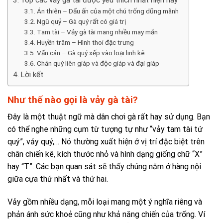
Án thiên – Dấu ấn của một chú trống dũng mãnh
Ngũ quỷ – Gà quý rất có giá trị
Tam tài – Vảy gà tài mang nhiều may mắn
Huyền trâm – Hình thoi đặc trưng
Vấn cán – Gà quý xếp vào loại linh kê
Chân quý liên giáp và độc giáp và đại giáp
Lời kết
Như thế nào gọi là vảy gà tài?
Đây là một thuật ngữ mà dân chơi gà rất hay sử dụng. Bạn
có thể nghe những cụm từ tượng tự như “vảy tam tài tứ
quý”, vảy quý,… Nó thường xuất hiện ở vị trí đặc biệt trên
chân chiến kê, kích thước nhỏ và hình dạng giống chữ “X”
hay “T”. Các bạn quan sát sẽ thấy chúng nằm ở hàng nội
giữa cựa thứ nhất và thứ hai.
Vảy gồm nhiều dạng, mỗi loại mang một ý nghĩa riêng và
phản ánh sức khoẻ cũng như khả năng chiến của trống. Ví