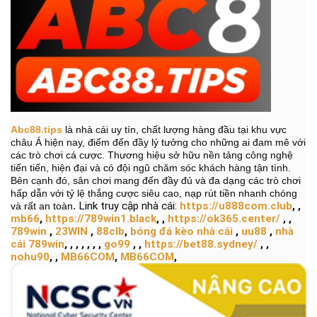
Abc88.tips
là nhà cái uy tín, chất lượng hàng đầu tại khu vực
châu Á hiện nay, điểm đến đầy lý tưởng cho những ai đam mê với
các trò chơi cá cược. Thương hiệu sở hữu nền tảng công nghệ
tiến tiến, hiện đại và có đội ngũ chăm sóc khách hàng tận tình.
Bên cạnh đó, sân chơi mang đến đầy đủ và đa dạng các trò chơi
hấp dẫn với tỷ lệ thắng cược siêu cao, nạp rút tiền nhanh chóng
.
Link truy cập nhà cái:
https://u888com.club
, ,
và rất an toàn
mb66
,
https://789win1.black
, ,
https://ok365.center/
, ,
789win
,
23WIN
,
88clb
,
bóng đá kèo nhà cái
,
uu88
,
nhà
cái 789win
, , , , , , ,
go99
, ,
https://bet88.sydney/
, ,
nohu90
,
,
MB66COM
,
MB66COM
,